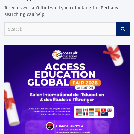
It seems we can’t find what you’re looking for. Perhaps
searching can help.
S
e
a
r
c
h