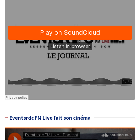
Eventsrdc FM Live fait son cinéma