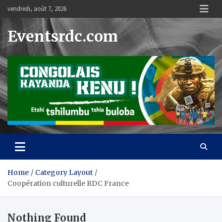
Skip
vendredi, août 7, 2026
to
content
Eventsrdc.com
Home
Category Layout
Coopération culturelle RDC France
Nothing Found