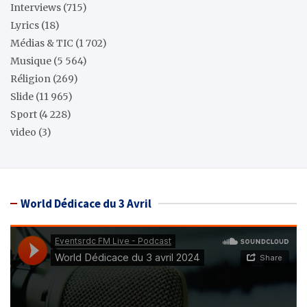
Interviews
(715)
Lyrics
(18)
Médias & TIC
(1 702)
Musique
(5 564)
Réligion
(269)
Slide
(11 965)
Sport
(4 228)
video
(3)
World Dédicace du 3 Avril