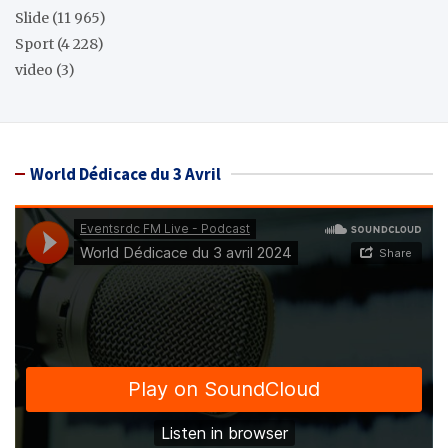
Slide
(11 965)
Sport
(4 228)
video
(3)
World Dédicace du 3 Avril