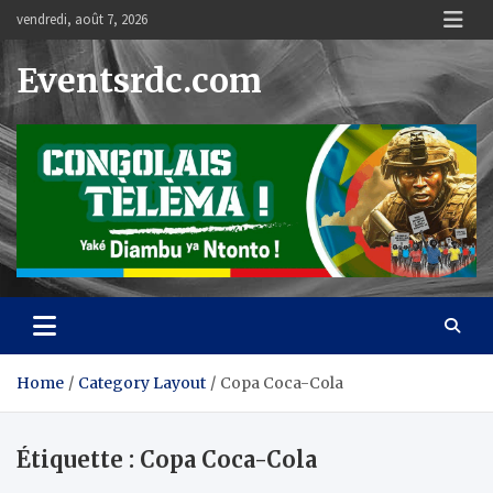
Skip
vendredi, août 7, 2026
to
content
Eventsrdc.com
Home
Category Layout
Copa Coca-Cola
Étiquette :
Copa Coca-Cola