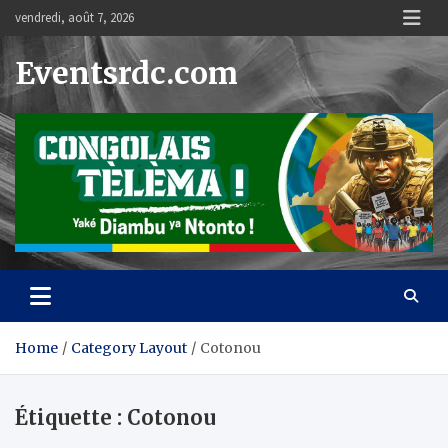
Skip
vendredi, août 7, 2026
to
content
Eventsrdc.com
Home
Category Layout
Cotonou
Étiquette :
Cotonou