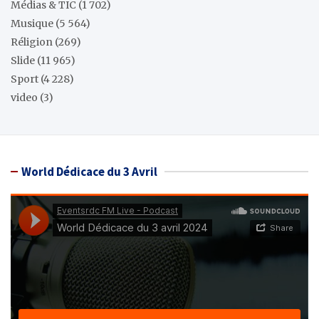
Médias & TIC
(1 702)
Musique
(5 564)
Réligion
(269)
Slide
(11 965)
Sport
(4 228)
video
(3)
World Dédicace du 3 Avril