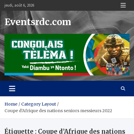
Skip
jeudi, août 6, 2026
to
content
Eventsrdc.com
Home
Category Layout
Coupe d’Afrique des nations seniors messieurs 2022
Étiquette :
Coupe d’Afrique des nations