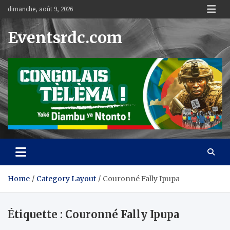
Skip
dimanche, août 9, 2026
to
content
Eventsrdc.com
Home
Category Layout
Couronné Fally Ipupa
Étiquette :
Couronné Fally Ipupa