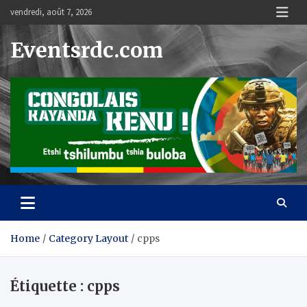
Skip
vendredi, août 7, 2026
to
content
Eventsrdc.com
Home
Category Layout
cpps
Étiquette :
cpps