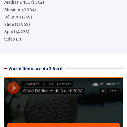
Médias & TIC
(1 702)
Musique
(5 564)
Réligion
(269)
Slide
(11 965)
Sport
(4 228)
video
(3)
World Dédicace du 3 Avril