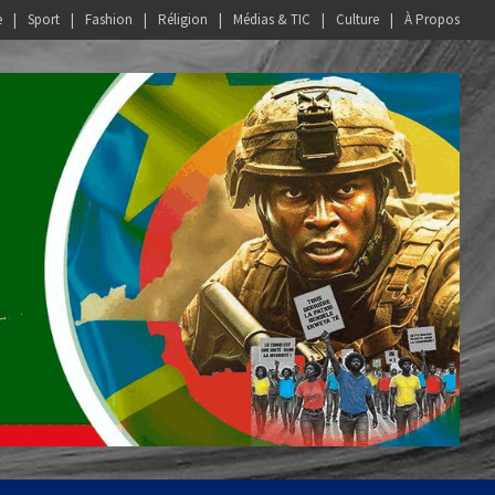
e
Sport
Fashion
Réligion
Médias & TIC
Culture
À Propos