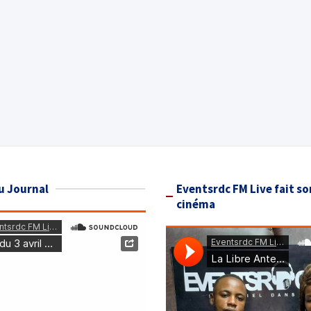
u Journal
Eventsrdc FM Live fait so
cinéma