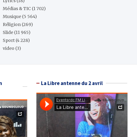
Lyrics
(18)
Médias & TIC
(1 702)
Musique
(5 564)
Réligion
(269)
Slide
(11 965)
Sport
(4 228)
video
(3)
n
La Libre antenne du 2 avril