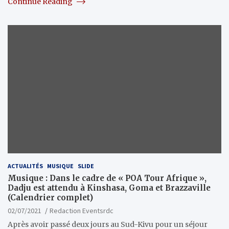
Continue Reading
ACTUALITÉS
MUSIQUE
SLIDE
Musique : Dans le cadre de « POA Tour Afrique »,
Dadju est attendu à Kinshasa, Goma et Brazzaville
(Calendrier complet)
02/07/2021
Redaction Eventsrdc
Après avoir passé deux jours au Sud-Kivu pour un séjour