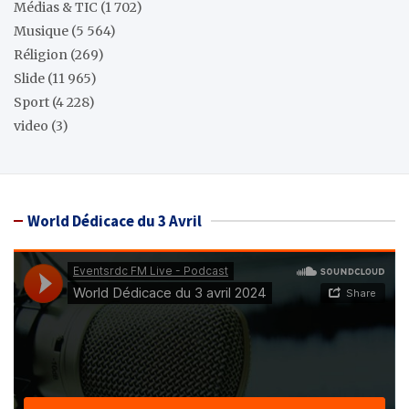
Médias & TIC
(1 702)
Musique
(5 564)
Réligion
(269)
Slide
(11 965)
Sport
(4 228)
video
(3)
World Dédicace du 3 Avril