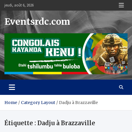
Skip
jeudi, août 6, 2026
to
content
Eventsrdc.com
Home
Category Layout
Dadju à Brazzaville
Étiquette :
Dadju à Brazzaville