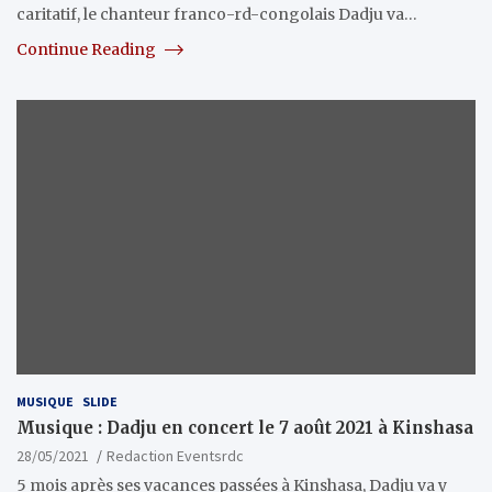
caritatif, le chanteur franco-rd-congolais Dadju va…
Continue Reading
MUSIQUE
SLIDE
Musique : Dadju en concert le 7 août 2021 à Kinshasa
28/05/2021
Redaction Eventsrdc
5 mois après ses vacances passées à Kinshasa, Dadju va y