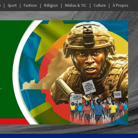
e
Sport
Fashion
Réligion
Médias & TIC
Culture
À Propos