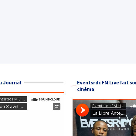
u Journal
Eventsrdc FM Live fait so
cinéma