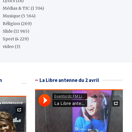
Lyrics
(18)
Médias & TIC
(1 704)
Musique
(5 564)
Réligion
(269)
Slide
(11 965)
Sport
(4 229)
video
(3)
n
La Libre antenne du 2 avril