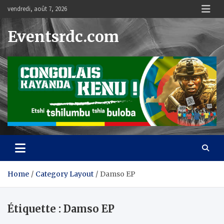
Skip
vendredi, août 7, 2026
to
content
Eventsrdc.com
Home
Category Layout
Damso EP
Étiquette :
Damso EP