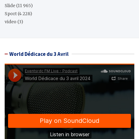
Slide
(11 965)
Sport
(4 228)
video
(3)
World Dédicace du 3 Avril