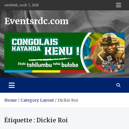
Skip
vendredi, août 7, 2026
to
content
Eventsrdc.com
Home
Category Layout
Dickie Roi
Étiquette :
Dickie Roi