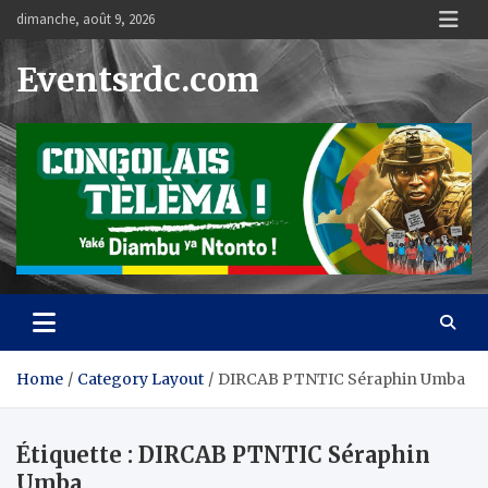
Skip
dimanche, août 9, 2026
to
content
Eventsrdc.com
Home
Category Layout
DIRCAB PTNTIC Séraphin Umba
Étiquette :
DIRCAB PTNTIC Séraphin
Umba