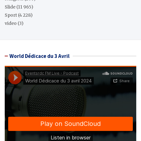
Slide
(11 965)
Sport
(4 228)
video
(3)
World Dédicace du 3 Avril