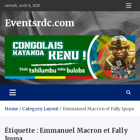
Skip
samedi, août 8, 2026
to
content
Eventsrdc.com
Home
Category Layout
Emmanuel Macron et Fally Ipupa
Étiquette :
Emmanuel Macron et Fally
Ipupa