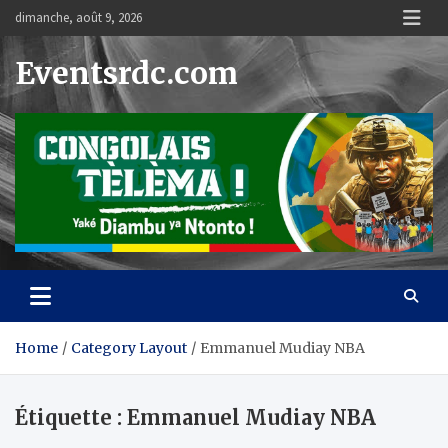
Skip
dimanche, août 9, 2026
to
content
Eventsrdc.com
Home
Category Layout
Emmanuel Mudiay NBA
Étiquette :
Emmanuel Mudiay NBA