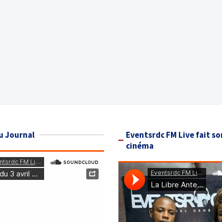
u Journal
Eventsrdc FM Live fait so
cinéma