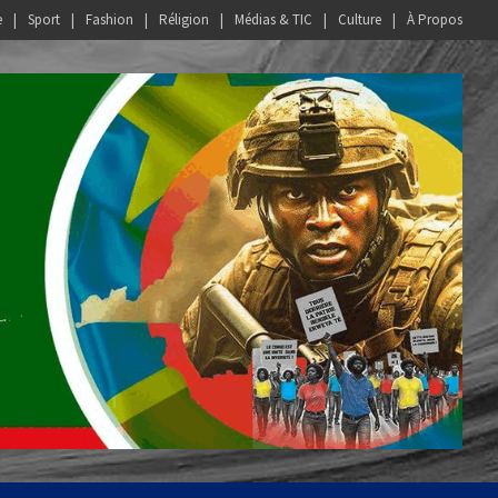
e
Sport
Fashion
Réligion
Médias & TIC
Culture
À Propos