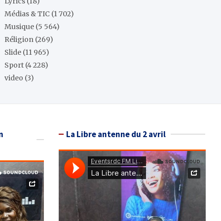
Lyrics
(18)
Médias & TIC
(1 702)
Musique
(5 564)
Réligion
(269)
Slide
(11 965)
Sport
(4 228)
video
(3)
n
La Libre antenne du 2 avril