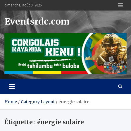
Skip
dimanche, août 9, 2026
to
content
Eventsrdc.com
Home
Category Layout
énergie solaire
Étiquette :
énergie solaire