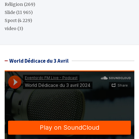
Réligion
(269)
Slide
(11 965)
Sport
(4 229)
video
(3)
World Dédicace du 3 Avril