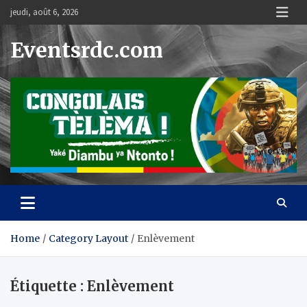
Skip
jeudi, août 6, 2026
to
content
Eventsrdc.com
Home
Category Layout
Enlèvement
Étiquette :
Enlèvement