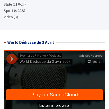
Slide
(11 965)
Sport
(4 228)
video
(3)
World Dédicace du 3 Avril