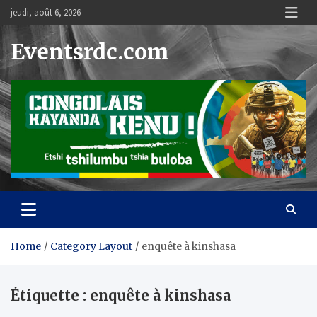
Skip
jeudi, août 6, 2026
to
content
Eventsrdc.com
Home
Category Layout
enquête à kinshasa
Étiquette :
enquête à kinshasa