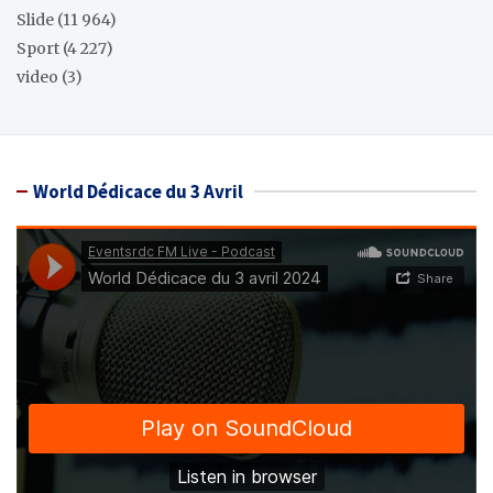
Slide
(11 964)
Sport
(4 227)
video
(3)
World Dédicace du 3 Avril