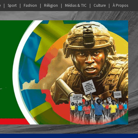
e
Sport
Fashion
Réligion
Médias & TIC
Culture
À Propos