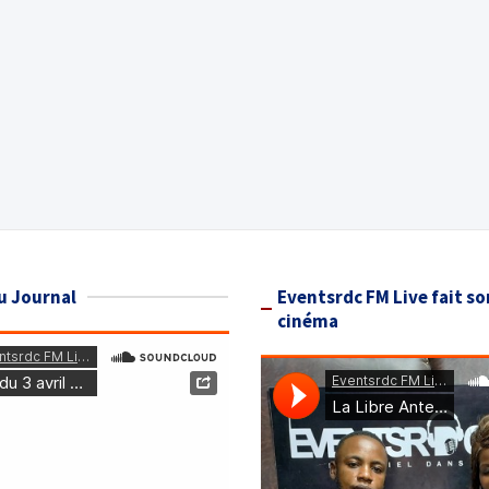
u Journal
Eventsrdc FM Live fait so
cinéma