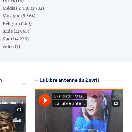
Lyrics
(18)
Médias & TIC
(1 702)
Musique
(5 564)
Réligion
(269)
Slide
(11 965)
Sport
(4 228)
video
(3)
n
La Libre antenne du 2 avril