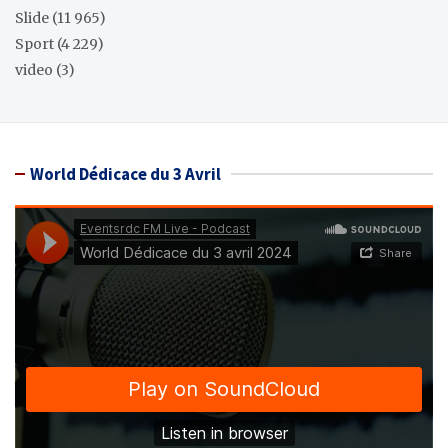
Slide
(11 965)
Sport
(4 229)
video
(3)
World Dédicace du 3 Avril