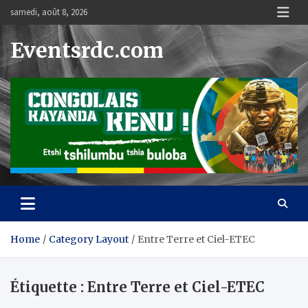
Skip
samedi, août 8, 2026
to
content
Eventsrdc.com
Home
Category Layout
Entre Terre et Ciel-ETEC
Étiquette :
Entre Terre et Ciel-ETEC