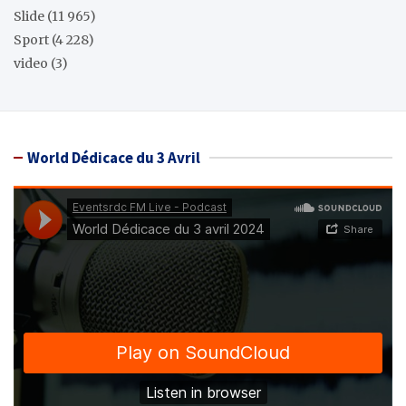
Slide
(11 965)
Sport
(4 228)
video
(3)
World Dédicace du 3 Avril