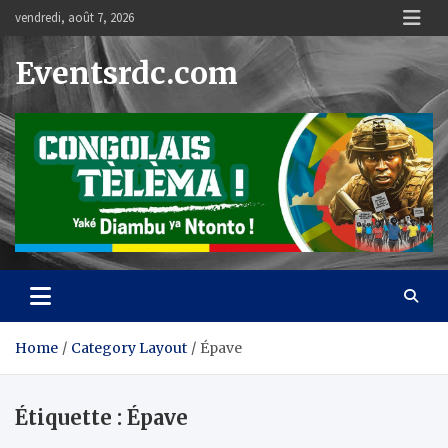
Skip
vendredi, août 7, 2026
to
content
Eventsrdc.com
Home
Category Layout
Épave
Étiquette :
Épave