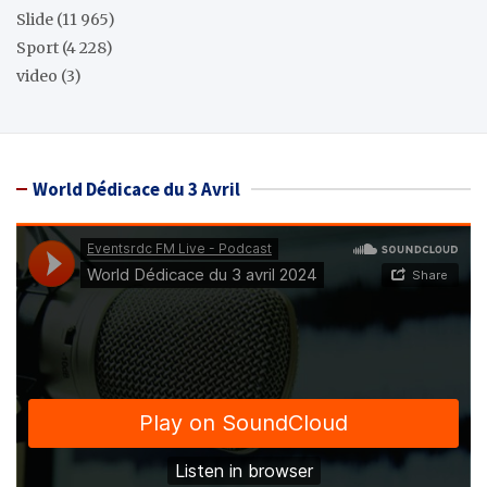
Slide
(11 965)
Sport
(4 228)
video
(3)
World Dédicace du 3 Avril