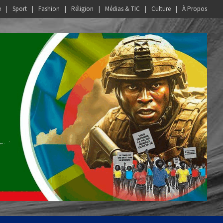
e
Sport
Fashion
Réligion
Médias & TIC
Culture
À Propos