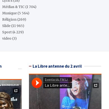
Lyrics
(18)
Médias & TIC
(1 704)
Musique
(5 564)
Réligion
(269)
Slide
(11 965)
Sport
(4 229)
video
(3)
n
La Libre antenne du 2 avril