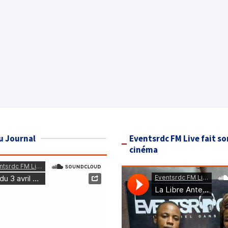
u Journal
Eventsrdc FM Live fait so
cinéma