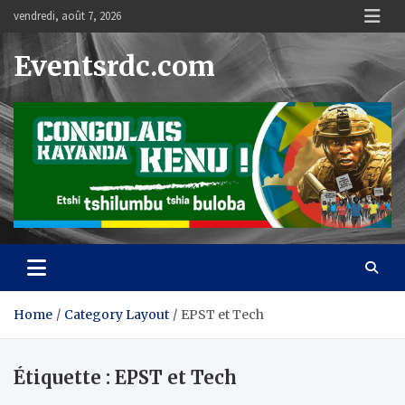
Skip
vendredi, août 7, 2026
to
content
Eventsrdc.com
Home
Category Layout
EPST et Tech
Étiquette :
EPST et Tech