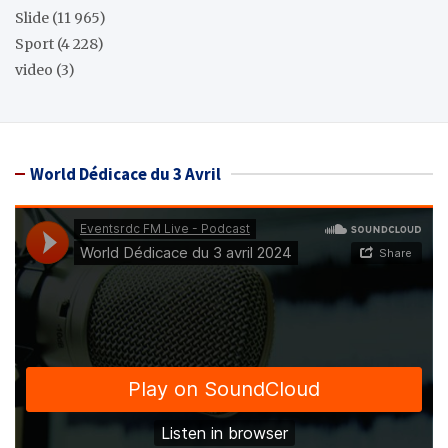
Slide
(11 965)
Sport
(4 228)
video
(3)
World Dédicace du 3 Avril