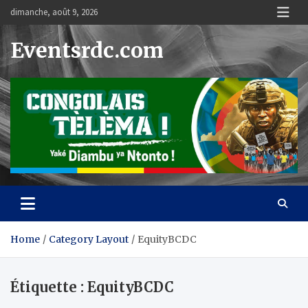
Skip
dimanche, août 9, 2026
to
content
Eventsrdc.com
Home
Category Layout
EquityBCDC
Étiquette :
EquityBCDC