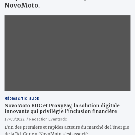
NovoMoto.
MÉDIAS & TIC
SLIDE
NovoMoto RDC et ProxyPay, la solution digitale
innovante qui privilégie l’inclusion financière
17/09/2022
Redaction Eventsrdc
L’un des premiers et rapides acteurs du marché de l’énergie
de la Rd-Congo, NovoMoto s’est associé…