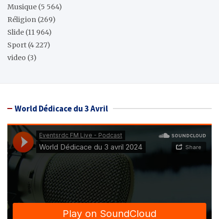
Musique
(5 564)
Réligion
(269)
Slide
(11 964)
Sport
(4 227)
video
(3)
World Dédicace du 3 Avril