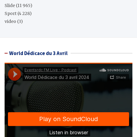
Slide
(11 965)
Sport
(4 228)
video
(3)
World Dédicace du 3 Avril