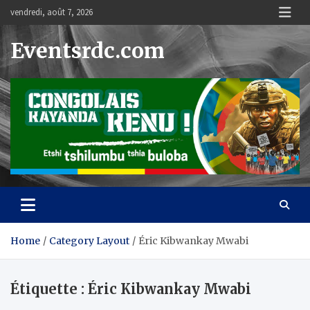
Skip
vendredi, août 7, 2026
to
content
Eventsrdc.com
Home
Category Layout
Éric Kibwankay Mwabi
Étiquette :
Éric Kibwankay Mwabi