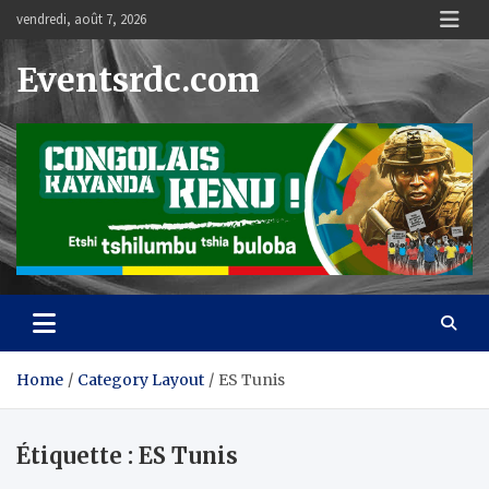
Skip
vendredi, août 7, 2026
to
content
Eventsrdc.com
Home
Category Layout
ES Tunis
Étiquette :
ES Tunis