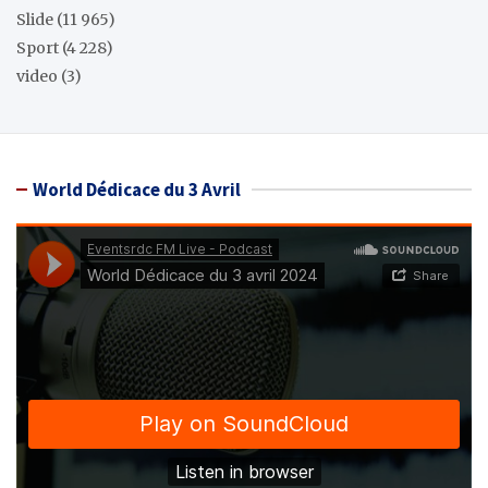
Slide
(11 965)
Sport
(4 228)
video
(3)
World Dédicace du 3 Avril