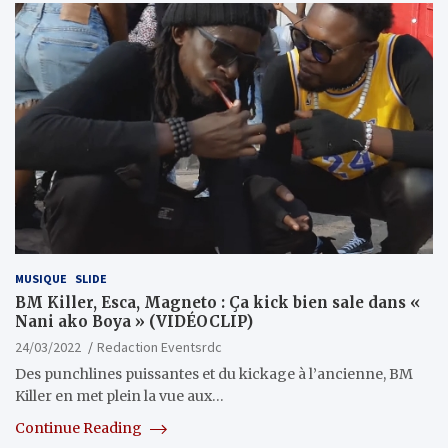
MUSIQUE
SLIDE
BM Killer, Esca, Magneto : Ça kick bien sale dans «
Nani ako Boya » (VIDÉOCLIP)
24/03/2022
Redaction Eventsrdc
Des punchlines puissantes et du kickage à l’ancienne, BM
Killer en met plein la vue aux…
Continue Reading