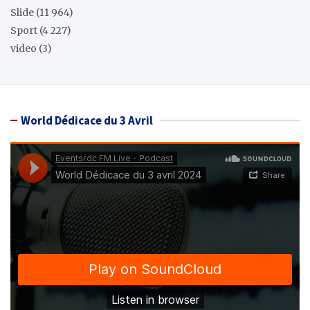
Slide
(11 964)
Sport
(4 227)
video
(3)
World Dédicace du 3 Avril