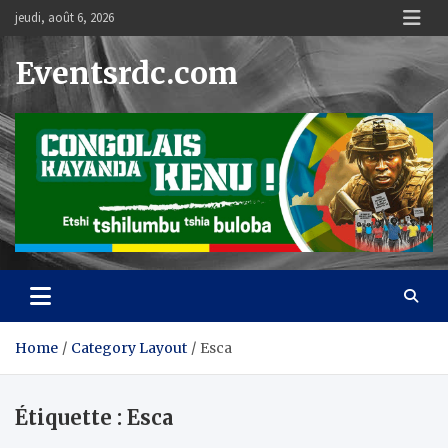
Skip
jeudi, août 6, 2026
to
content
Eventsrdc.com
Home
Category Layout
Esca
Étiquette :
Esca