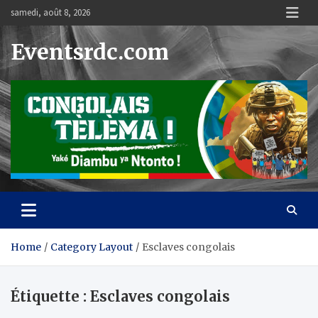
Skip
samedi, août 8, 2026
to
content
Eventsrdc.com
Home
Category Layout
Esclaves congolais
Étiquette :
Esclaves congolais