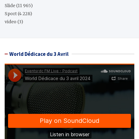
Slide
(11 965)
Sport
(4 228)
video
(3)
World Dédicace du 3 Avril