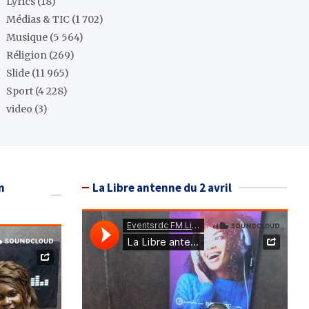
Lyrics
(18)
Médias & TIC
(1 702)
Musique
(5 564)
Réligion
(269)
Slide
(11 965)
Sport
(4 228)
video
(3)
n
La Libre antenne du 2 avril