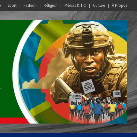
e
Sport
Fashion
Réligion
Médias & TIC
Culture
À Propos