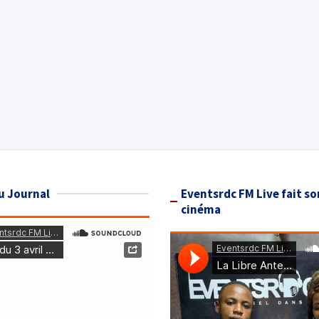
u Journal
Eventsrdc FM Live fait so
cinéma