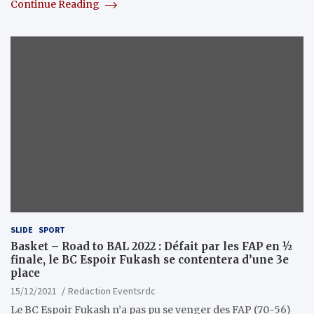
Continue Reading
SLIDE
SPORT
Basket – Road to BAL 2022 : Défait par les FAP en ½
finale, le BC Espoir Fukash se contentera d’une 3e
place
15/12/2021
Redaction Eventsrdc
Le BC Espoir Fukash n’a pas pu se venger des FAP (70-56)