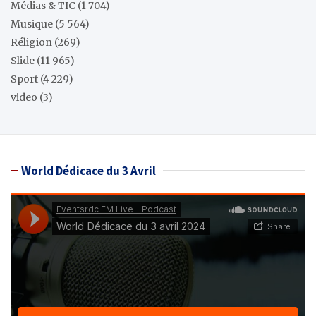
Médias & TIC
(1 704)
Musique
(5 564)
Réligion
(269)
Slide
(11 965)
Sport
(4 229)
video
(3)
World Dédicace du 3 Avril