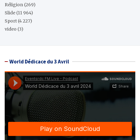
Réligion
(269)
Slide
(11 964)
Sport
(4 227)
video
(3)
World Dédicace du 3 Avril