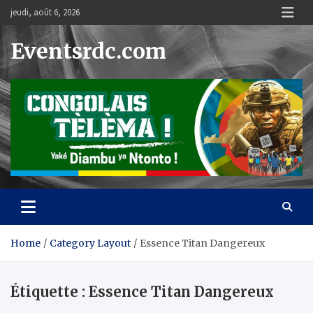
Skip
jeudi, août 6, 2026
to
content
Eventsrdc.com
Home
Category Layout
Essence Titan Dangereux
Étiquette :
Essence Titan Dangereux