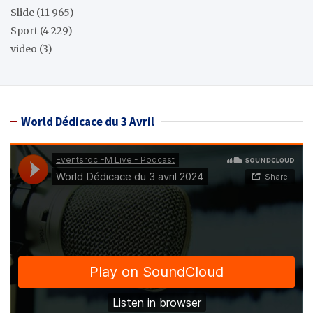
Slide
(11 965)
Sport
(4 229)
video
(3)
World Dédicace du 3 Avril