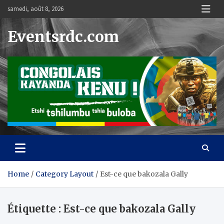
Skip
samedi, août 8, 2026
to
content
Eventsrdc.com
Home
Category Layout
Est-ce que bakozala Gally
Étiquette :
Est-ce que bakozala Gally