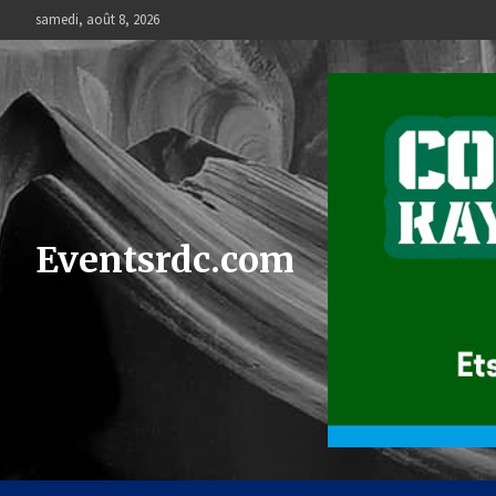
Skip
samedi, août 8, 2026
to
content
Eventsrdc.com