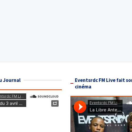
u Journal
Eventsrdc FM Live fait so
cinéma