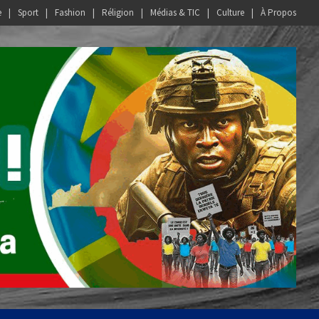
e
Sport
Fashion
Réligion
Médias & TIC
Culture
À Propos