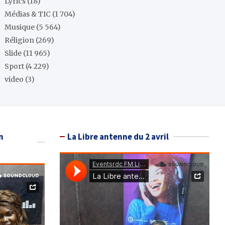
Lyrics
(18)
Médias & TIC
(1 704)
Musique
(5 564)
Réligion
(269)
Slide
(11 965)
Sport
(4 229)
video
(3)
n
La Libre antenne du 2 avril