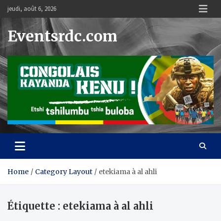
Skip
jeudi, août 6, 2026
to
content
Eventsrdc.com
Home
Category Layout
etekiama à al ahli
Étiquette :
etekiama à al ahli