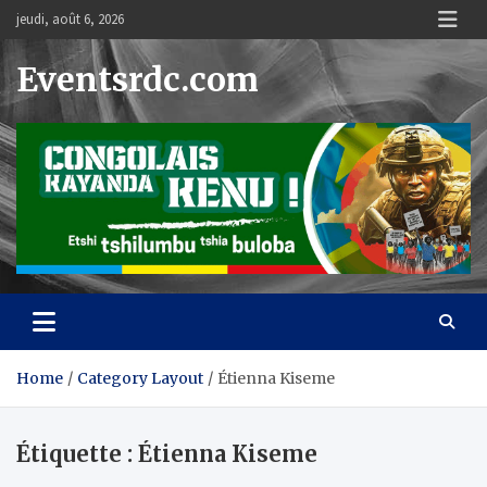
Skip
jeudi, août 6, 2026
to
content
Eventsrdc.com
Home
Category Layout
Étienna Kiseme
Étiquette :
Étienna Kiseme