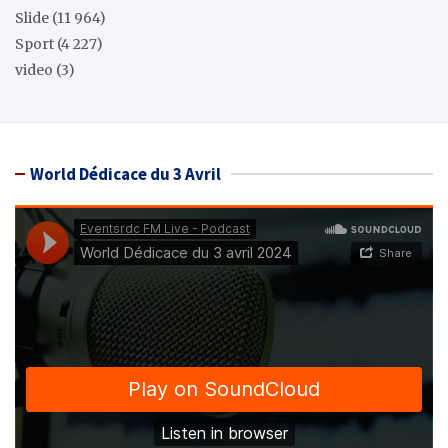
Slide
(11 964)
Sport
(4 227)
video
(3)
World Dédicace du 3 Avril