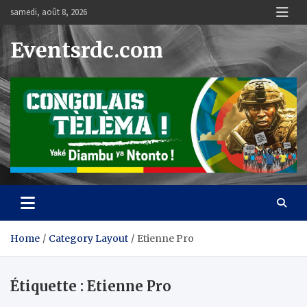
Skip
samedi, août 8, 2026
to
content
Eventsrdc.com
Home
Category Layout
Etienne Pro
Étiquette :
Etienne Pro