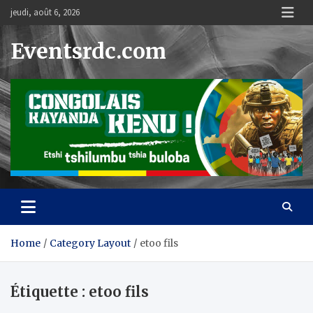
Skip
jeudi, août 6, 2026
to
content
Eventsrdc.com
Home
Category Layout
etoo fils
Étiquette :
etoo fils