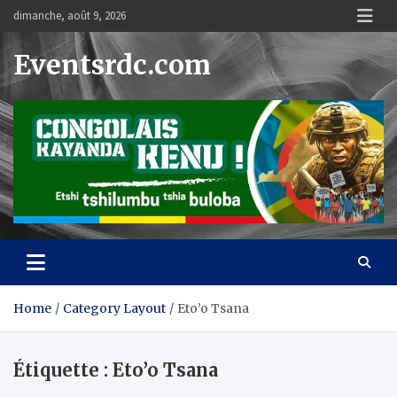
Skip
dimanche, août 9, 2026
to
content
Eventsrdc.com
Home
Category Layout
Eto’o Tsana
Étiquette :
Eto’o Tsana