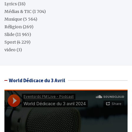
Lyrics
(18)
Médias & TIC
(1 704)
Musique
(5 564)
Réligion
(269)
Slide
(11 965)
Sport
(4 229)
video
(3)
World Dédicace du 3 Avril