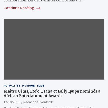
collaboration. Les deux artistes concoctent un…
Continue Reading
ACTUALITÉS
MUSIQUE
SLIDE
Maître Gims, Eto’o Tsana et Fally Ipupa nominés à
African Entertainment Awards
12/10/2018
Redaction Eventsrdc