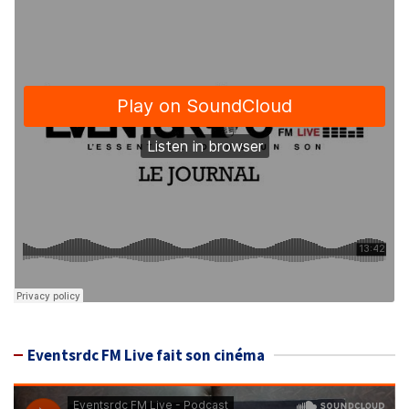
Eventsrdc FM Live fait son cinéma