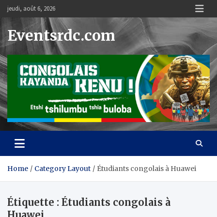
Skip
jeudi, août 6, 2026
to
content
Eventsrdc.com
Home
Category Layout
Étudiants congolais à Huawei
Étiquette :
Étudiants congolais à
Huawei