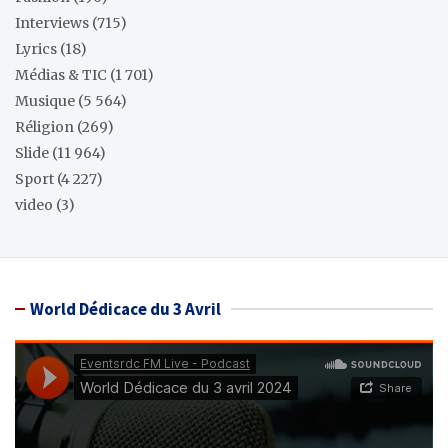
Interviews
(715)
Lyrics
(18)
Médias & TIC
(1 701)
Musique
(5 564)
Réligion
(269)
Slide
(11 964)
Sport
(4 227)
video
(3)
World Dédicace du 3 Avril