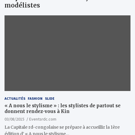
modélistes
ACTUALITÉS
FASHION
SLIDE
« A nous le stylisme » : les stylistes de partout se
donnent rendez-vous à Kin
03/08/2015
Eventsrdc.com
La Capitale rd-congolaise se prépare à accueillir la 1ère
édition d’ « A nous le stylisme…