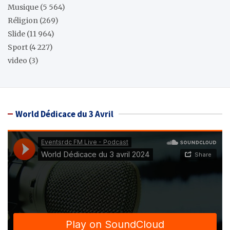
Musique
(5 564)
Réligion
(269)
Slide
(11 964)
Sport
(4 227)
video
(3)
World Dédicace du 3 Avril