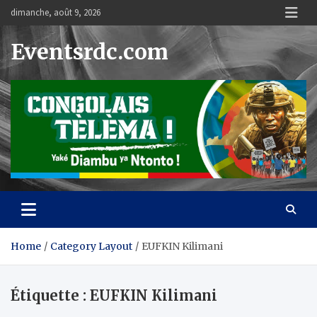
Skip
dimanche, août 9, 2026
to
content
Eventsrdc.com
Home
Category Layout
EUFKIN Kilimani
Étiquette :
EUFKIN Kilimani