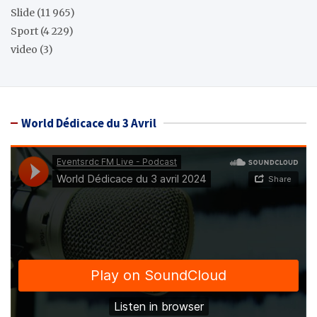
Slide
(11 965)
Sport
(4 229)
video
(3)
World Dédicace du 3 Avril