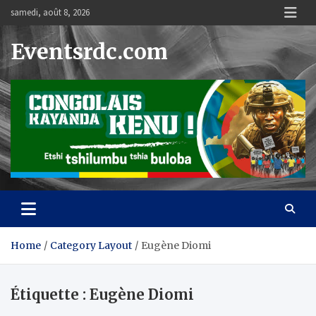
Skip
samedi, août 8, 2026
to
content
Eventsrdc.com
Home
Category Layout
Eugène Diomi
Étiquette :
Eugène Diomi