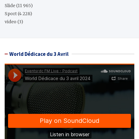
Slide
(11 965)
Sport
(4 228)
video
(3)
World Dédicace du 3 Avril