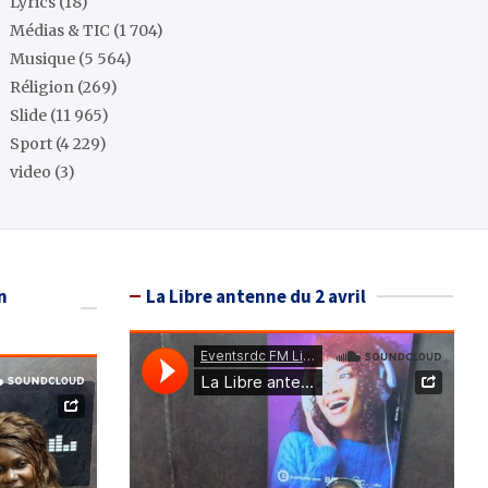
Lyrics
(18)
Médias & TIC
(1 704)
Musique
(5 564)
Réligion
(269)
Slide
(11 965)
Sport
(4 229)
video
(3)
n
La Libre antenne du 2 avril