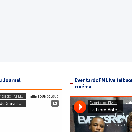
u Journal
Eventsrdc FM Live fait so
cinéma