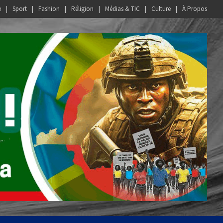
e
Sport
Fashion
Réligion
Médias & TIC
Culture
À Propos