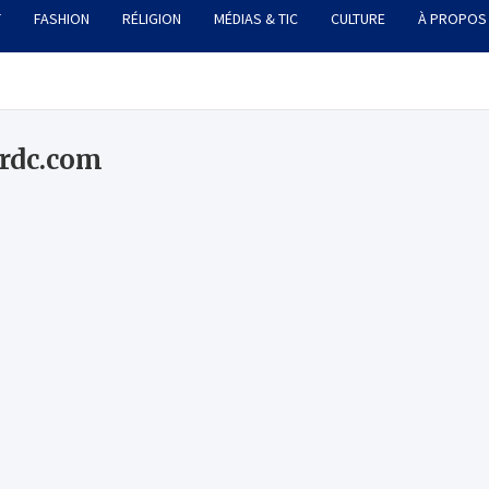
T
FASHION
RÉLIGION
MÉDIAS & TIC
CULTURE
À PROPOS
rdc.com