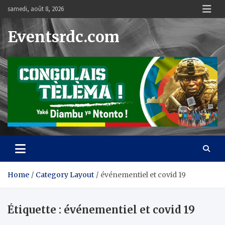
Skip
samedi, août 8, 2026
to
content
Eventsrdc.com
Home
Category Layout
événementiel et covid 19
Étiquette :
événementiel et covid 19