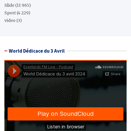
Slide
(11 965)
Sport
(4 229)
video
(3)
World Dédicace du 3 Avril