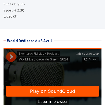
Slide
(11 965)
Sport
(4 229)
video
(3)
World Dédicace du 3 Avril