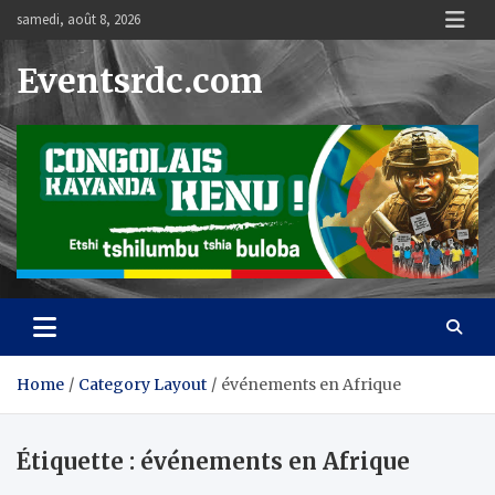
Skip
samedi, août 8, 2026
to
content
Eventsrdc.com
Home
Category Layout
événements en Afrique
Étiquette :
événements en Afrique